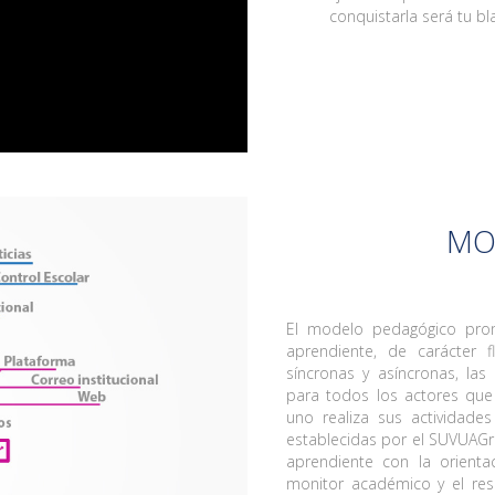
conquistarla será tu bl
MO
El modelo pedagógico promu
aprendiente, de carácter f
síncronas y asíncronas, las
para todos los actores que
uno realiza sus actividade
establecidas por el SUVUAGro
aprendiente con la orient
monitor académico y el res