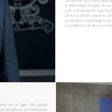
Desarrollar una oferta educat
la diversidad, a través de u
y de comunicación, que form
oferta la UAGro, capaces de 
económico y tecnológico en e
su progreso y al de la socied
or en el Siglo XXI, Líneas
 de establecer la Universidad