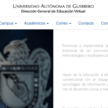
Campus
Académicos
Correo
Contacto
Con
Promover e implementar la
potencial de las persona
metodologías y estándares de
Hacer de la educación a dis
convencional con un equipo
tecnologías de información
con el desarrollo social a nive