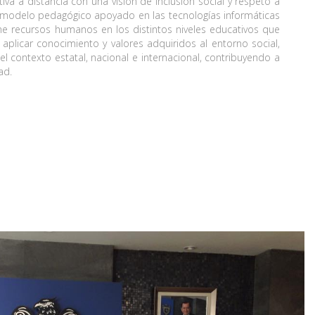
iva a distancia con una visión de inclusión social y respeto a
n modelo pedagógico apoyado en las tecnologías informáticas
e recursos humanos en los distintos niveles educativos que
aplicar conocimiento y valores adquiridos al entorno social,
l contexto estatal, nacional e internacional, contribuyendo a
ad.