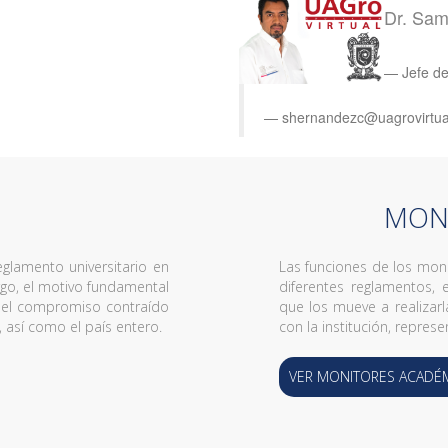
Dr. Sam
Jefe d
shernandezc@uagrovirtual
MON
eglamento universitario en
Las funciones de los moni
rgo, el motivo fundamental
diferentes reglamentos,
on el compromiso contraído
que los mueve a realizarl
, así como el país entero.
con la institución, repres
VER MONITORES ACADÉ