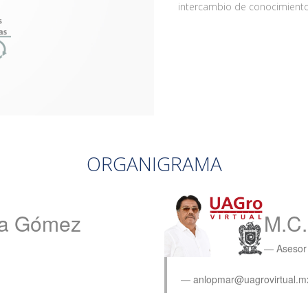
intercambio de conocimiento
ORGANIGRAMA
lla Gómez
M.C.
Asesor
anlopmar@uagrovirtual.mx