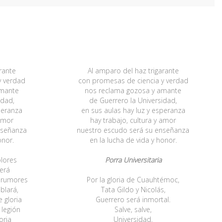
rante
Al amparo del haz trigarante
y verdad
con promesas de ciencia y verdad
amante
nos reclama gozosa y amante
idad,
de Guerrero la Universidad,
peranza
en sus aulas hay luz y esperanza
 amor
hay trabajo, cultura y amor
nseñanza
nuestro escudo será su enseñanza
onor.
en la lucha de vida y honor.
olores
Porra Universitaria
será
 rumores
Por la gloria de Cuauhtémoc,
blará,
Tata Gildo y Nicolás,
 gloria
Guerrero será inmortal.
 legión
Salve, salve,
oria
Universidad.