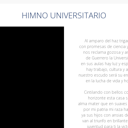
HIMNO UNIVERSITARIO
Al amparo del haz triga
con promesas de ciencia 
nos reclama gozosa y 
de Guerrero la Univers
en sus aulas hay luz y es
hay trabajo, cultura y
nuestro escudo será su e
en la lucha de vida y h
Cintilando con bellos c
horizonte esta casa 
alma mater que en suaves
por mi patria mi raza ha
ya sus hijos con ansias de
van al triunfo en brillante
juventud para ti la vict