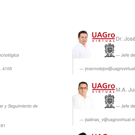
Dr. Jos
ecnológica
Jefe d
. 4105
jmarmolejov@uagrovirtual
M.A. Ju
ar y Seguimiento de
Jefe d
jsalinas_v@uagrovirtual.
181