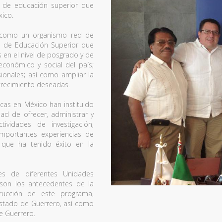
a de educación superior que
ico.
s como un organismo red de
es de Educación Superior que
s en el nivel de posgrado y de
 económico y social del país;
sionales; así como ampliar la
crecimiento deseadas.
icas en México han instituido
dad de ofrecer, administrar y
tividades de investigación,
 importantes experiencias de
l, que ha tenido éxito en la
es de diferentes Unidades
, son los antecedentes de la
rucción de este programa,
estado de Guerrero, así como
e Guerrero.