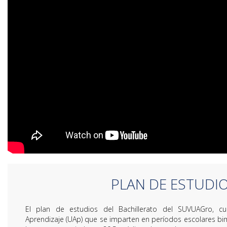
PLAN DE ESTUDI
El plan de estudios del Bachillerato del SUVUAGro, 
Aprendizaje (UAp) que se imparten en períodos escolares bi