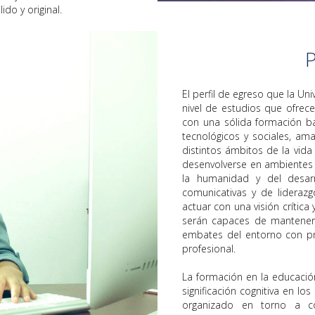
ido y original.
El perfil de egreso que la U
nivel de estudios que ofrec
con una sólida formación bás
tecnológicos y sociales, a
distintos ámbitos de la vida
desenvolverse en ambientes m
la humanidad y del desarr
comunicativas y de liderazg
actuar con una visión crítica
serán capaces de manteners
embates del entorno con pro
profesional.
La formación en la educació
significación cognitiva en l
organizado en torno a co