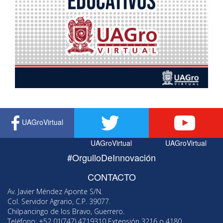
UAGroVirtual
UAGroVirtual
UAGroVirtual
#OrgulloDeInnovación
CONTACTO
Av. Javier Méndez Aponte S/N.
Col. Servidor Agrario, C.P. 39077.
Chilpancingo de los Bravo, Guerrero.
Teléfono: +52 01(747) 4719310 Extensión 3216 o 4180.