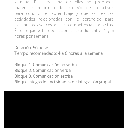
semana. En cada una de ellas se proponen
materiales en formato de texto, vídeo e interactivos
para conducir el aprendizaje y que así realices
actividades relacionadas con lo aprendido para
evaluar los avances en las competencias previstas.
Ésto requiere tu dedicación al estudio entre 4 y 6
horas por semana.
Duración: 96 horas.
Tiempo recomendado: 4 a 6 horas a la semana.
Bloque 1. Comunicación no verbal
Bloque 2. Comunicación verbal
Bloque 3. Comunicación escrita
Bloque Integrador. Actividades de integración grupal