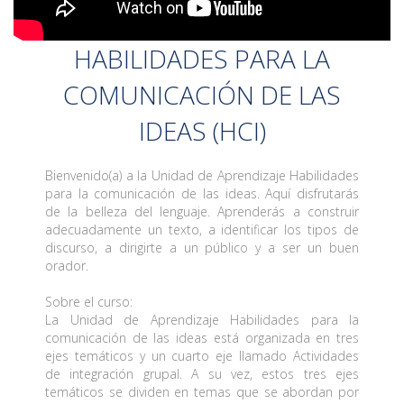
HABILIDADES PARA LA
COMUNICACIÓN DE LAS
IDEAS (HCI)
Bienvenido(a) a la Unidad de Aprendizaje Habilidades
para la comunicación de las ideas. Aquí disfrutarás
de la belleza del lenguaje. Aprenderás a construir
adecuadamente un texto, a identificar los tipos de
discurso, a dirigirte a un público y a ser un buen
orador.
Sobre el curso:
La Unidad de Aprendizaje Habilidades para la
comunicación de las ideas está organizada en tres
ejes temáticos y un cuarto eje llamado Actividades
de integración grupal. A su vez, estos tres ejes
temáticos se dividen en temas que se abordan por