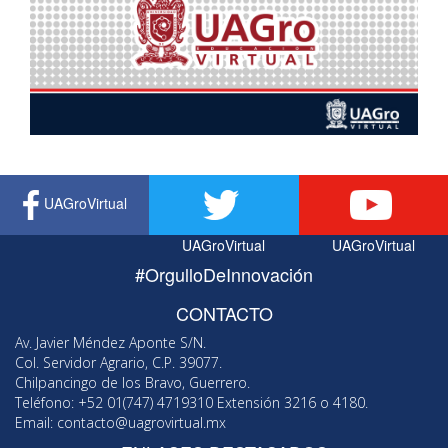
UAGroVirtual
UAGroVirtual
UAGroVirtual
#OrgulloDeInnovación
CONTACTO
Av. Javier Méndez Aponte S/N.
Col. Servidor Agrario, C.P. 39077.
Chilpancingo de los Bravo, Guerrero.
Teléfono: +52 01(747) 4719310 Extensión 3216 o 4180.
Email:
contacto@uagrovirtual.mx