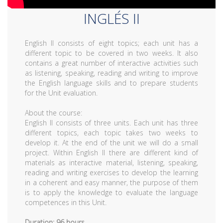
INGLÉS II
English II consists of eight topics; each unit has a
different topic to be covered in two weeks. It also
contains a great number of interactive activities such
as listening, speaking, reading and writing to improve
the English language skills and to prepare students
for the Unit evaluation.
About the course:
English II consists of three units. Each unit has three
different topics, each topic takes two weeks to
develop it. At the end of the unit we will do a small
project. Within English II there are different kind of
materials as interactive material, listening, speaking,
reading and writing exercises to develop the learning
in a coherent and easy manner, the purpose of them
is to apply the knowledge to evaluate the language
competences in this Unit.
Duration: 96 hours.