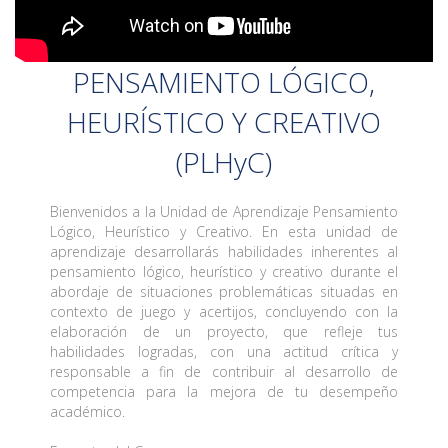
PENSAMIENTO LÓGICO,
HEURÍSTICO Y CREATIVO
(PLHyC)
Bienvenidos a la Unidad de Aprendizaje Pensamiento
Lógico, Heurístico y Creativo. En esta unidad de
aprendizaje desarrollarás habilidades inherentes al
pensamiento lógico, heurístico y creativo durante el
abordaje de situaciones problemáticas situadas en
contexto de juego y acertijos, concluyendo con la
elaboración de un proyecto, que refleje tus
habilidades logradas, con una actitud crítica y
responsable a fin de contribuir al desarrollo de
competencia para la mejora de tu desempeño
académico.