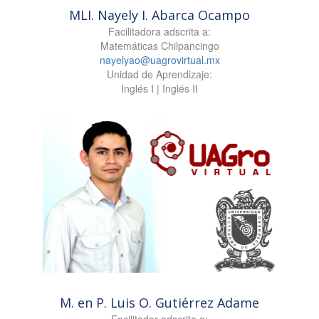
MLI. Nayely I. Abarca Ocampo
Facilitadora adscrita a:
Matemáticas Chilpancingo
nayelyao@uagrovirtual.mx
Unidad de Aprendizaje:
Inglés I | Inglés II
M. en P. Luis O. Gutiérrez Adame
Facilitador adscrito a: