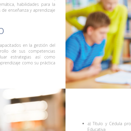
mática, habilidades para la
os de enseñanza y aprendizaje
O
pacitados en la gestión del
rollo de sus competencias
luar estrategias así como
aprendizaje como su práctica
a) Título y Cédula pr
Educativa