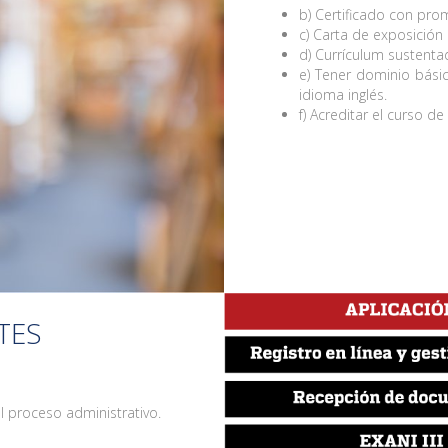
b) Certificado con pr
c) Carta de exposició
d) Currículum sustentado
e) Tener dominio básic
idioma inglés.
f) Acreditar el curso de
TES
l proceso administrativo.