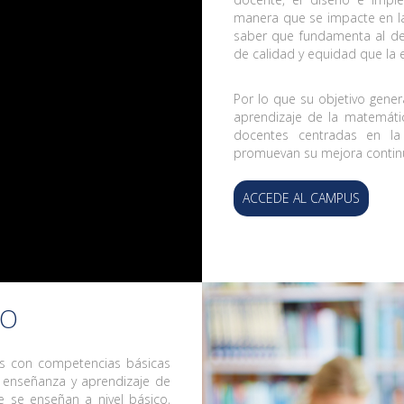
manera que se impacte en la 
saber que fundamenta al de
de calidad y equidad que la
Por lo que su objetivo gener
aprendizaje de la matemátic
docentes centradas en la 
promuevan su mejora contin
ACCEDE AL CAMPUS
SO
es con competencias básicas
de enseñanza y aprendizaje de
 se enseñan a nivel básico,