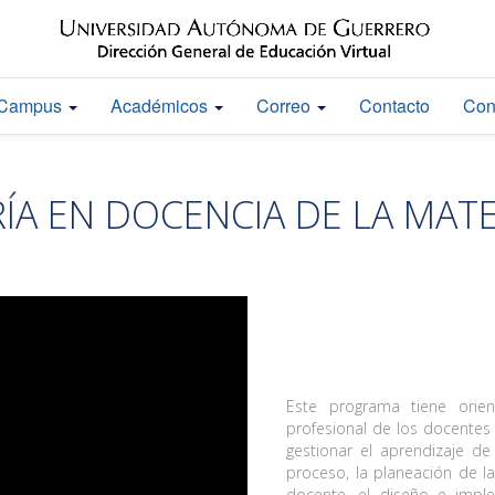
Campus
Académicos
Correo
Contacto
Con
ÍA EN DOCENCIA DE LA MAT
Este programa tiene orient
profesional de los docentes
gestionar el aprendizaje d
proceso, la planeación de la
docente, el diseño e imple