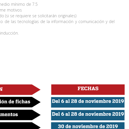
omedio mínimo de 7.5
n me motivos
 (si se requiere se solicitarán originales)
o de las tecnologías de la información y comunicación y del
 inducción.