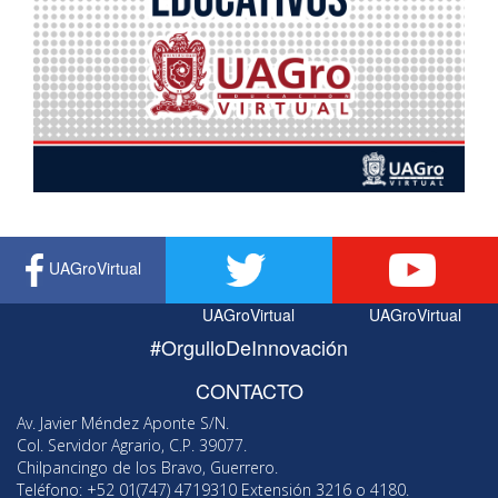
UAGroVirtual
UAGroVirtual
UAGroVirtual
#OrgulloDeInnovación
CONTACTO
Av. Javier Méndez Aponte S/N.
Col. Servidor Agrario, C.P. 39077.
Chilpancingo de los Bravo, Guerrero.
Teléfono: +52 01(747) 4719310 Extensión 3216 o 4180.